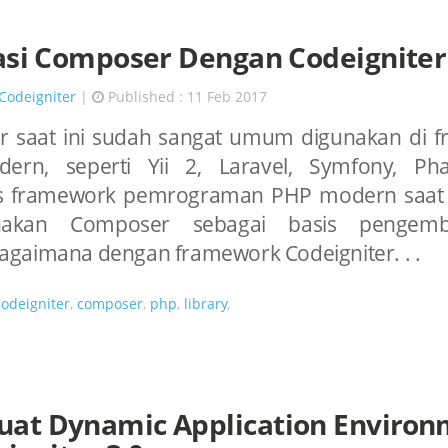
asi Composer Dengan Codeigniter
Codeigniter
|
Published : 11 Feb 2017
 saat ini sudah sangat umum digunakan di 
rn, seperti Yii 2, Laravel, Symfony, Phal
s framework pemrograman PHP modern saat 
akan Composer sebagai basis pengemb
gaimana dengan framework Codeigniter. . .
codeigniter
,
composer
,
php
,
library
,
at Dynamic Application Environ