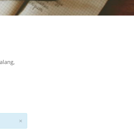
alang,
×