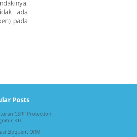
dakinya.
idak ada
ken) pada
lar Posts
turan CSRF Protection
niter 3.0
rasi Eloquent ORM