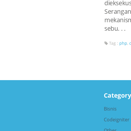
dieksek
Seranga
mekanism
sebu. . .
Tag :
php
,
Categor
Bisnis
Codeigniter
Other