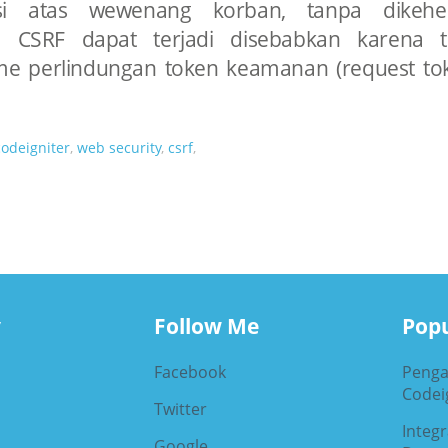
usi atas wewenang korban, tanpa dikehen
n CSRF dapat terjadi disebabkan karena t
e perlindungan token keamanan (request to
codeigniter
,
web security
,
csrf
,
y
Follow Me
Popu
Facebook
Penga
Codeig
Twitter
Integ
Google