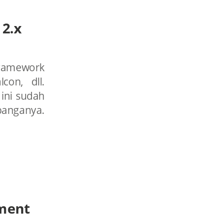
 2.x
framework
con, dll.
ini sudah
anganya.
ment