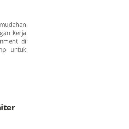
kemudahan
gan kerja
ronment di
.php untuk
iter