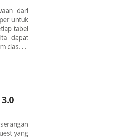
waan dari
per untuk
iap tabel
ta dapat
 clas. . .
 3.0
s serangan
uest yang