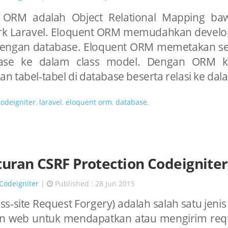
 ORM adalah Object Relational Mapping ba
k Laravel. Eloquent ORM memudahkan develo
dengan database. Eloquent ORM memetakan set
base ke dalam class model. Dengan ORM ki
 tabel-tabel di database beserta relasi ke dalam
codeigniter
,
laravel
,
eloquent orm
,
database
,
uran CSRF Protection Codeigniter
Codeigniter
|
Published : 28 Jun 2015
ss-site Request Forgery) adalah salah satu jeni
 web untuk mendapatkan atau mengirim req