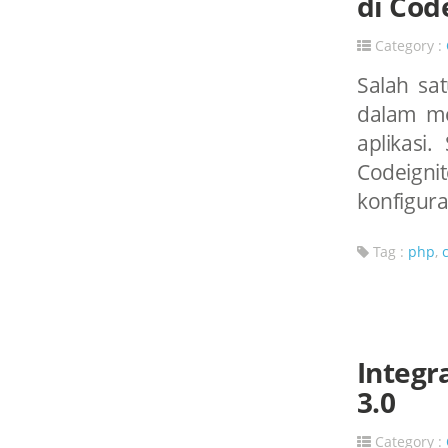
di Cod
Category :
Salah sa
dalam me
aplikasi.
Codeignit
konfiguras
Tag :
php
,
Integr
3.0
Category :