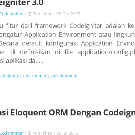
eigniter 3.0
Codeigniter
|
Published : 03 Oct 2015
tu fitur dari framework Codeigniter adalah 
ngatur Application Environment atau lingkun
 Secara default konfigurasi Application Envi
er di definisikan di file application/config
i aplikasi da. . .
codeigniter
,
environment
,
development
,
asi Eloquent ORM Dengan Codeign
Codeigniter
|
Published : 06 Jul 2015