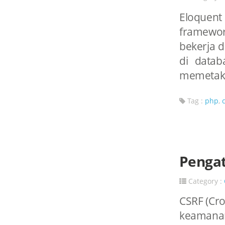
Eloquent
framewor
bekerja 
di data
memetakan
Tag :
php
,
Pengat
Category :
CSRF (Cro
keamanan