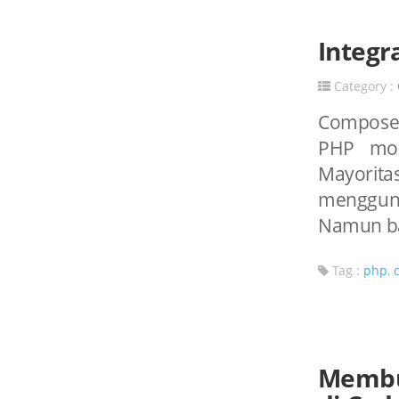
Integr
Category :
Composer
PHP mode
Mayorita
menggun
Namun ba
Tag :
php
,
Membu